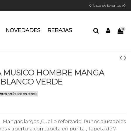
Lista de favoritos (
0
)
NOVEDADES
REBAJAS
0
A MUSICO HOMBRE MANGA
 BLANCO VERDE
ntes artículos en stock
 , Mangas largas ,Cuello reforzado, Puños ajustables
es y abertura con tapeta en punta , Tapeta de 7