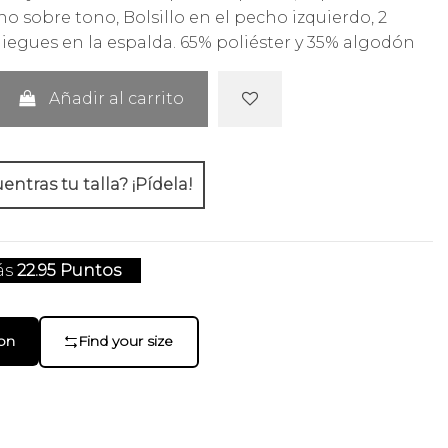
o sobre tono, Bolsillo en el pecho izquierdo, 2
egues en la espalda. 65% poliéster y 35% algodón
Añadir al carrito
ntras tu talla? ¡Pídela!
ás
22.95 Puntos
-on
Find your size