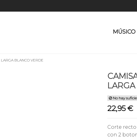
MÚSICO
 LARGA BLANCO VERDE
CAMIS
LARGA
No hay suficie
22,95 €
Corte recto
con 2 boton