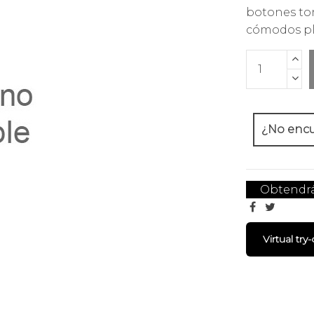
botones ton
cómodos pli
¿No encue
Obtendr
Virtual try