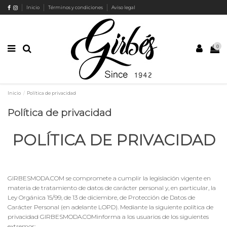
Inicio
Términos y condiciones
Aviso legal
0
Inicio
Política de privacidad
Política de privacidad
POLÍTICA DE PRIVACIDAD
GIRBESMODA.COM se compromete a cumplir la legislación vigente en
materia de tratamiento de datos de carácter personal y, en particular, la
Ley Orgánica 15/99, de 13 de diciembre, de Protección de Datos de
Carácter Personal (en adelante LOPD). Mediante la siguiente política de
privacidad GIRBESMODA.COMinforma a los usuarios de los siguientes
extremos: